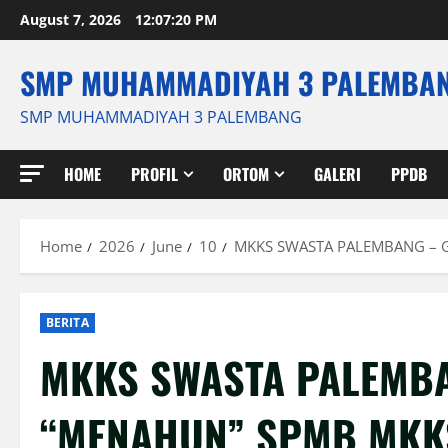
Skip
August 7, 2026
12:07:21 PM
to
content
SMP MUHAMMADIYAH 3 PALEMBA
SMP MUHAMMADIYAH 3 PALEMBANG
HOME
PROFIL
ORTOM
GALERI
PPDB
Home
2026
June
10
MKKS SWASTA PALEMBANG – 
BERITA
MKKS SWASTA PALEMBA
“MENAHUN” SPMB MKK