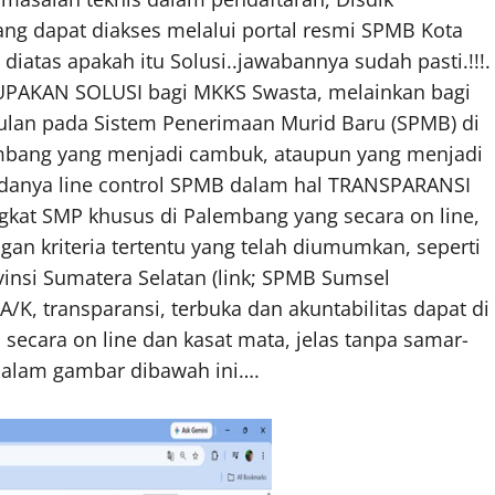
g dapat diakses melalui portal resmi SPMB Kota
diatas apakah itu Solusi..jawabannya sudah pasti.!!!.
AKAN SOLUSI bagi MKKS Swasta, melainkan bagi
sulan pada Sistem Penerimaan Murid Baru (SPMB) di
mbang yang menjadi cambuk, ataupun yang menjadi
adanya line control SPMB dalam hal TRANSPARANSI
kat SMP khusus di Palembang yang secara on line,
gan kriteria tertentu yang telah diumumkan, seperti
insi Sumatera Selatan (link; SPMB Sumsel
K, transparansi, terbuka dan akuntabilitas dapat di
 secara on line dan kasat mata, jelas tanpa samar-
 dalam gambar dibawah ini….