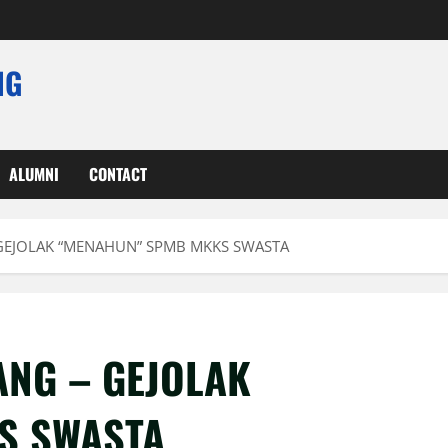
NG
ALUMNI
CONTACT
GEJOLAK “MENAHUN” SPMB MKKS SWASTA
NG – GEJOLAK
S SWASTA