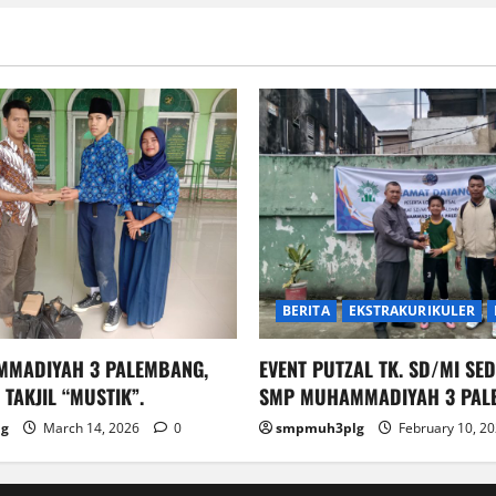
BERITA
EKSTRAKURIKULER
MADIYAH 3 PALEMBANG,
EVENT PUTZAL TK. SD/MI SED
TAKJIL “MUSTIK”.
SMP MUHAMMADIYAH 3 PAL
g
March 14, 2026
0
smpmuh3plg
February 10, 2