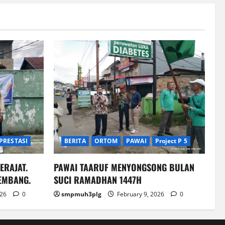
PRESTASI
BERITA
ORTOM
PAWAI
Project P 5
ERAJAT.
PAWAI TAARUF MENYONGSONG BULAN
EMBANG.
SUCI RAMADHAN 1447H
026
0
smpmuh3plg
February 9, 2026
0