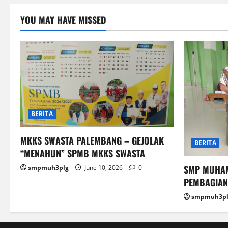
YOU MAY HAVE MISSED
BERITA
MKKS SWASTA PALEMBANG – GEJOLAK
BERITA
“MENAHUN” SPMB MKKS SWASTA
SMP MUHAM
smpmuh3plg
June 10, 2026
0
PEMBAGIAN 
smpmuh3pl