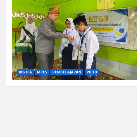
BERITA
MPLS
PEMBELAJARAN
PPDB