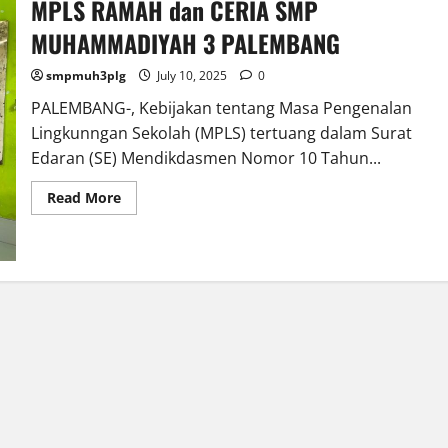
MPLS RAMAH dan CERIA SMP
MUHAMMADIYAH 3 PALEMBANG
smpmuh3plg
July 10, 2025
0
PALEMBANG-, Kebijakan tentang Masa Pengenalan
Lingkunngan Sekolah (MPLS) tertuang dalam Surat
Edaran (SE) Mendikdasmen Nomor 10 Tahun...
Read
Read More
more
about
MPLS
RAMAH
dan
CERIA
SMP
MUHAMMADIYAH
3
PALEMBANG