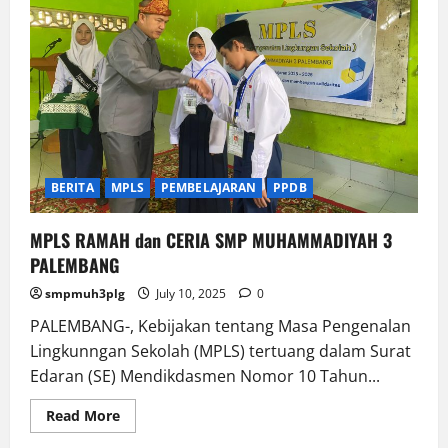
BERITA
MPLS
PEMBELAJARAN
PPDB
MPLS RAMAH dan CERIA SMP MUHAMMADIYAH 3
PALEMBANG
smpmuh3plg
July 10, 2025
0
PALEMBANG-, Kebijakan tentang Masa Pengenalan
Lingkunngan Sekolah (MPLS) tertuang dalam Surat
Edaran (SE) Mendikdasmen Nomor 10 Tahun...
Read
Read More
more
about