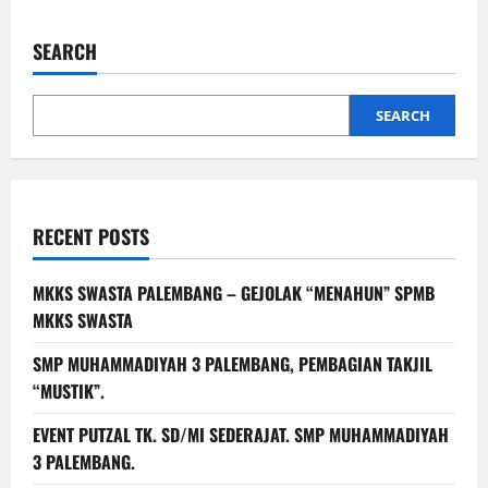
MPLS
RAMAH
dan
SEARCH
CERIA
SMP
MUHAMMADIYAH
3
PALEMBANG
SEARCH
RECENT POSTS
MKKS SWASTA PALEMBANG – GEJOLAK “MENAHUN” SPMB
MKKS SWASTA
SMP MUHAMMADIYAH 3 PALEMBANG, PEMBAGIAN TAKJIL
“MUSTIK”.
EVENT PUTZAL TK. SD/MI SEDERAJAT. SMP MUHAMMADIYAH
3 PALEMBANG.