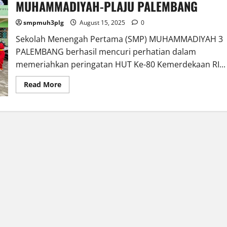
MUHAMMADIYAH-PLAJU PALEMBANG
smpmuh3plg
August 15, 2025
0
Sekolah Menengah Pertama (SMP) MUHAMMADIYAH 3
PALEMBANG berhasil mencuri perhatian dalam
memeriahkan peringatan HUT Ke-80 Kemerdekaan RI...
Read
Read More
more
about
PAKAIAN
ADAT
PALEMBANG
HIASI
PAWAI
MUHAMMADIYAH-
PLAJU
PALEMBANG