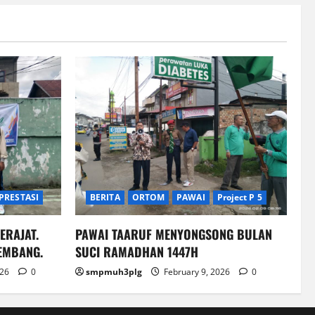
PRESTASI
BERITA
ORTOM
PAWAI
Project P 5
ERAJAT.
PAWAI TAARUF MENYONGSONG BULAN
EMBANG.
SUCI RAMADHAN 1447H
026
0
smpmuh3plg
February 9, 2026
0