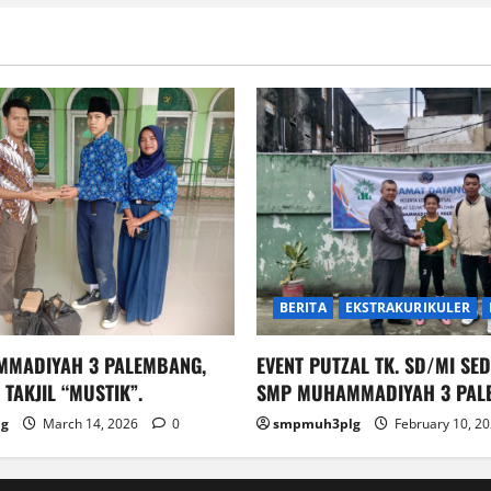
BERITA
EKSTRAKURIKULER
MADIYAH 3 PALEMBANG,
EVENT PUTZAL TK. SD/MI SED
TAKJIL “MUSTIK”.
SMP MUHAMMADIYAH 3 PAL
g
March 14, 2026
0
smpmuh3plg
February 10, 2