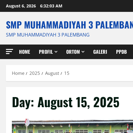
Skip
August 6, 2026
6:32:04 AM
to
content
SMP MUHAMMADIYAH 3 PALEMBA
SMP MUHAMMADIYAH 3 PALEMBANG
HOME
PROFIL
ORTOM
GALERI
PPDB
Home
2025
August
15
Day:
August 15, 2025