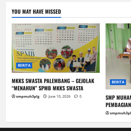
YOU MAY HAVE MISSED
BERITA
MKKS SWASTA PALEMBANG – GEJOLAK
BERITA
“MENAHUN” SPMB MKKS SWASTA
SMP MUHAM
smpmuh3plg
June 10, 2026
0
PEMBAGIAN 
smpmuh3pl