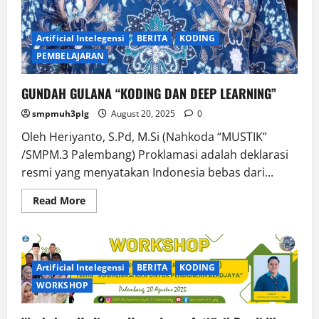
Artificial Intelegensi
BERITA
KODING
PEMBELAJARAN
GUNDAH GULANA “KODING DAN DEEP LEARNING”
smpmuh3plg
August 20, 2025
0
Oleh Heriyanto, S.Pd, M.Si (Nahkoda “MUSTIK”
/SMPM.3 Palembang) Proklamasi adalah deklarasi
resmi yang menyatakan Indonesia bebas dari...
Read
Read More
more
about
GUNDAH
GULANA
“KODING
DAN
Artificial Intelegensi
BERITA
KODING
DEEP
LEARNING”
WORKSHOP