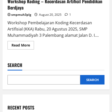
Workshop Koding – Kecerdasan Artificil Pendidikan
Berdjaya
smpmuh3plg
August 20, 2025
1
Workshop Pembelajaran Koding-Kecerdasan
Artifisial (KKA) Rabu, 20 Agustus 2025, SMP
Muhammadiyah 3 Palembang alamat Jalan D. I....
Read
Read More
more
about
Workshop
Koding
–
SEARCH
Kecerdasan
Artificil
Pendidikan
Berdjaya
SEARCH
RECENT POSTS